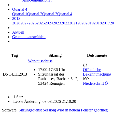
Jahr
Quartal
Monat
Quartal 4
Quartal 1
Quartal 2
Quartal 3
Quartal 4
2013
2028
2027
2026
2025
2024
2023
2022
2021
2020
2019
2018
2017
20
Aktuell
Gremium auswählen
Tag
Sitzung
Dokumente
Werkausschuss
EI
17:00-17:36 Uhr
Öffentliche
Do
14.11.2013
Sitzungssaal des
Bekanntmachung
Rathauses, Bachstraße 2,
NÖ
53424 Remagen
Niederschrift Ö
1 Satz
Letzte Änderung: 08.08.2026 21:10:20
Software:
Sitzungsdienst
Session
(Wird in neuem Fenster geöffnet)