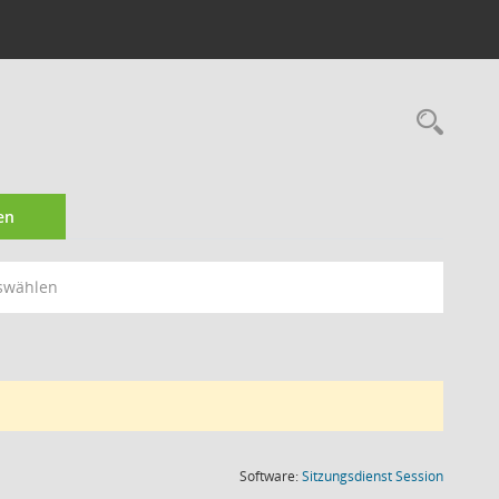
Rec
en
swählen
(Wird in
Software:
Sitzungsdienst
Session