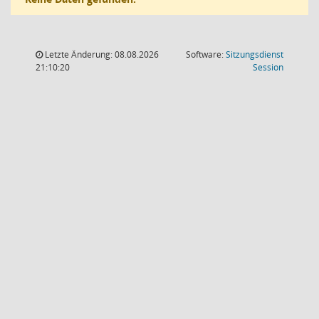
Letzte Änderung: 08.08.2026
Software:
Sitzungsdienst
(Wird in
21:10:20
Session