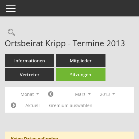
Toggle navigation
Rechercheauswahl
Ortsbeirat Kripp - Termine 2013
Informationen
Mitglieder
Vertreter
Sitzungen
Monat
März
2013
Aktuell
Gremium auswählen
Keine Daten gefunden.