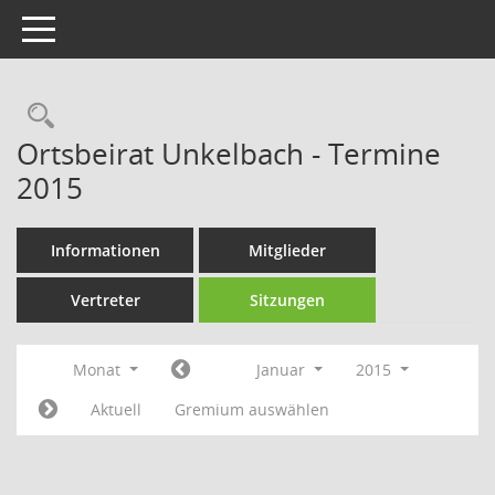
Toggle navigation
Rechercheauswahl
Ortsbeirat Unkelbach - Termine
2015
Informationen
Mitglieder
Vertreter
Sitzungen
Monat
Januar
2015
Aktuell
Gremium auswählen