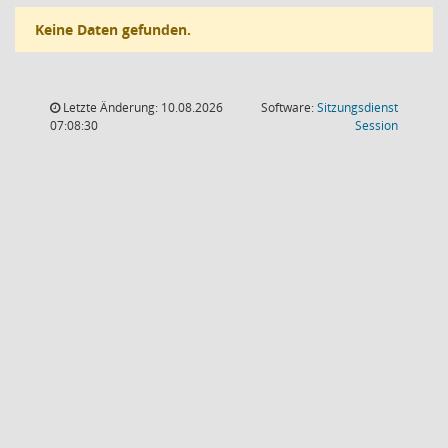
Keine Daten gefunden.
Letzte Änderung: 10.08.2026
Software:
Sitzungsdienst
(Wird in
07:08:30
Session