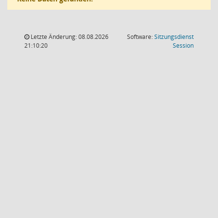
Letzte Änderung: 08.08.2026
Software:
Sitzungsdienst
(Wird in
21:10:20
Session