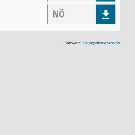
NÖ
(Wird in
Software:
Sitzungsdienst
Session