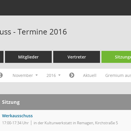
uss - Termine 2016
Mitglieder
Vertreter
Sitzung
November
2016
Aktuell
Gremium au
Sitzung
Werkausschuss
17:00-17:34 Uhr
in der Kulturwerkstatt in Remagen, Kirchstraße 5