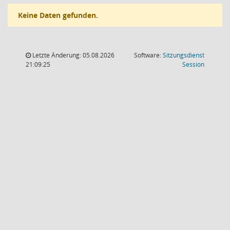
Keine Daten gefunden.
Letzte Änderung: 05.08.2026
Software:
Sitzungsdienst
(Wird in
21:09:25
Session