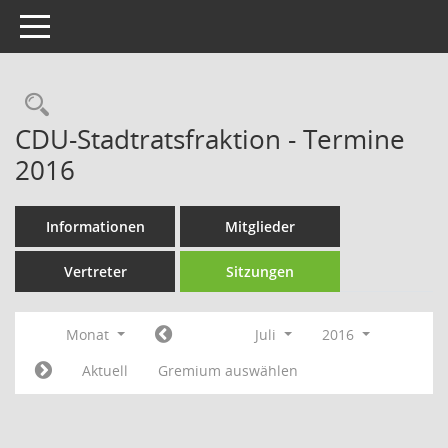
Toggle navigation
Rechercheauswahl
CDU-Stadtratsfraktion - Termine
2016
Informationen
Mitglieder
Vertreter
Sitzungen
Monat
Juli
2016
Aktuell
Gremium auswählen