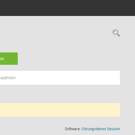
Rec
en
swählen
(Wird in
Software:
Sitzungsdienst
Session