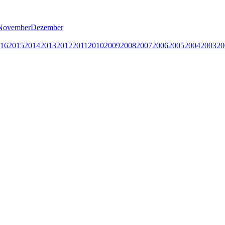
November
Dezember
16
2015
2014
2013
2012
2011
2010
2009
2008
2007
2006
2005
2004
2003
20