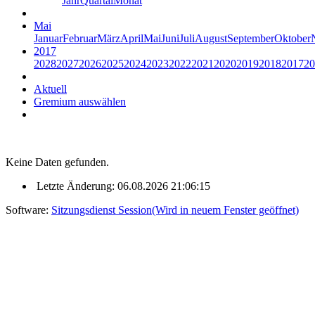
Jahr
Quartal
Monat
Mai
Januar
Februar
März
April
Mai
Juni
Juli
August
September
Oktober
2017
2028
2027
2026
2025
2024
2023
2022
2021
2020
2019
2018
2017
20
Aktuell
Gremium auswählen
Keine Daten gefunden.
Letzte Änderung: 06.08.2026 21:06:15
Software:
Sitzungsdienst
Session
(Wird in neuem Fenster geöffnet)