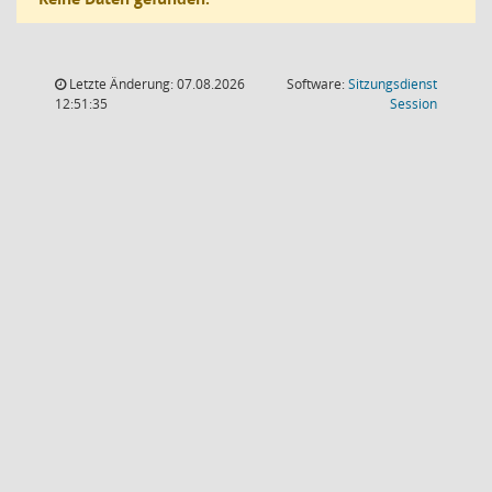
Letzte Änderung: 07.08.2026
Software:
Sitzungsdienst
(Wird in
12:51:35
Session