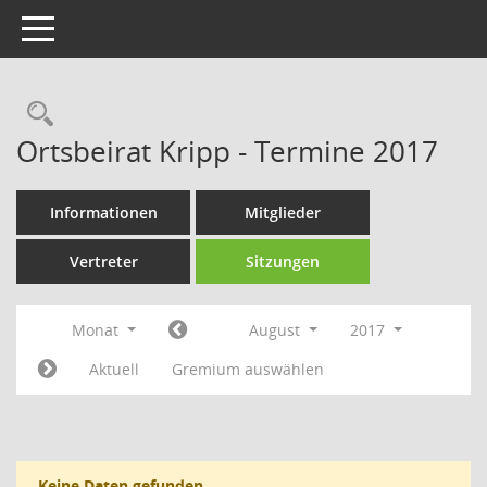
Toggle navigation
Rechercheauswahl
Ortsbeirat Kripp - Termine 2017
Informationen
Mitglieder
Vertreter
Sitzungen
Monat
August
2017
Aktuell
Gremium auswählen
Keine Daten gefunden.