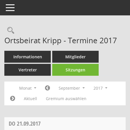
Toggle navigation
Rechercheauswahl
Ortsbeirat Kripp - Termine 2017
Informationen
Mitglieder
Vertreter
Sitzungen
Monat
September
2017
Aktuell
Gremium auswählen
DO
21.09.2017