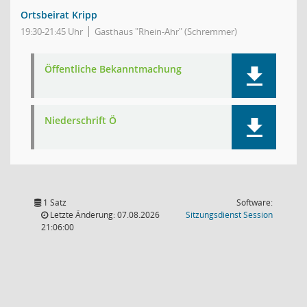
Ortsbeirat Kripp
19:30-21:45 Uhr
Gasthaus "Rhein-Ahr" (Schremmer)
Öffentliche Bekanntmachung
Niederschrift Ö
1 Satz
Software:
(Wird in
Letzte Änderung: 07.08.2026
Sitzungsdienst
Session
21:06:00