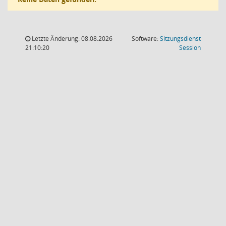
Letzte Änderung: 08.08.2026
Software:
Sitzungsdienst
(Wird in
21:10:20
Session