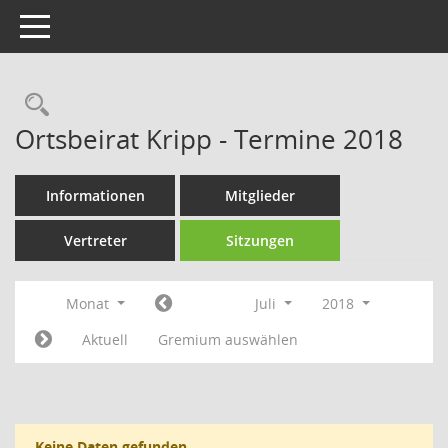
Toggle navigation
Rechercheauswahl
Ortsbeirat Kripp - Termine 2018
Informationen
Mitglieder
Vertreter
Sitzungen
Monat
Juli
2018
Aktuell
Gremium auswählen
Keine Daten gefunden.