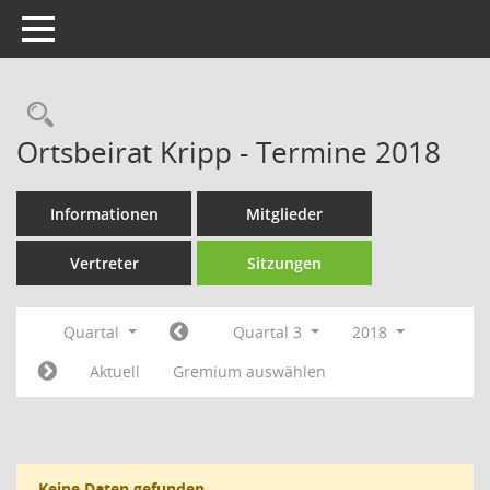
Toggle navigation
Rechercheauswahl
Ortsbeirat Kripp - Termine 2018
Informationen
Mitglieder
Vertreter
Sitzungen
Quartal
Quartal 3
2018
Aktuell
Gremium auswählen
Keine Daten gefunden.