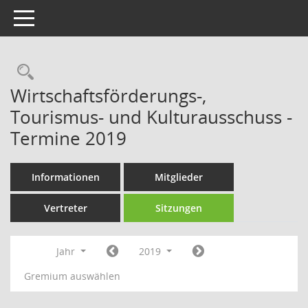
Toggle navigation
Rechercheauswahl
Wirtschaftsförderungs-,
Tourismus- und Kulturausschuss -
Termine 2019
Informationen
Mitglieder
Vertreter
Sitzungen
Jahr
2019
Gremium auswählen