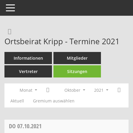
Toggle navigation
Rechercheauswahl
Ortsbeirat Kripp - Termine 2021
Informationen
Mitglieder
Vertreter
Sitzungen
Monat
Oktober
2021
Aktuell
Gremium auswählen
DO
07.10.2021