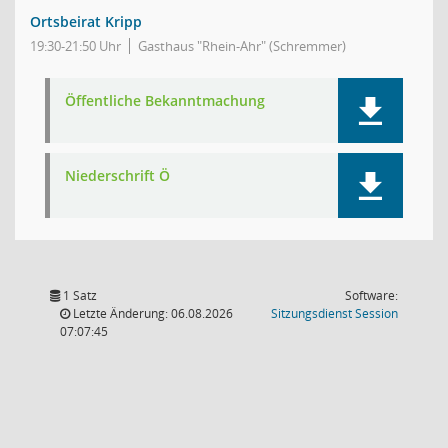
Ortsbeirat Kripp
19:30-21:50 Uhr
Gasthaus "Rhein-Ahr" (Schremmer)
Öffentliche Bekanntmachung
Niederschrift Ö
1 Satz
Software:
(Wird in
Letzte Änderung: 06.08.2026
Sitzungsdienst
Session
07:07:45