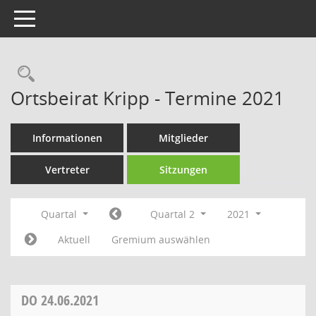
Toggle navigation
Rechercheauswahl
Ortsbeirat Kripp - Termine 2021
Informationen
Mitglieder
Vertreter
Sitzungen
Quartal
Quartal 2
2021
Aktuell
Gremium auswählen
DO
24.06.2021