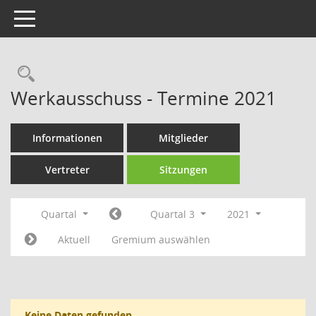
Toggle navigation
Rechercheauswahl
Werkausschuss - Termine 2021
Informationen
Mitglieder
Vertreter
Sitzungen
Quartal
Quartal 3
2021
Aktuell
Gremium auswählen
Keine Daten gefunden.