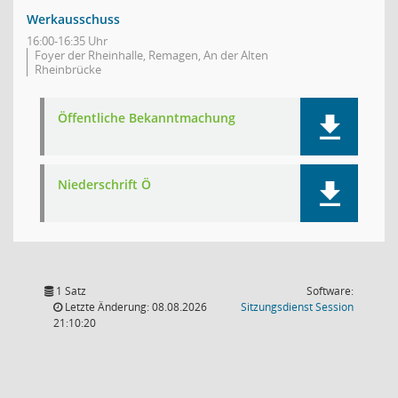
Werkausschuss
16:00-16:35 Uhr
Foyer der Rheinhalle, Remagen, An der Alten
Rheinbrücke
Öffentliche Bekanntmachung
Niederschrift Ö
1 Satz
Software:
(Wird in
Letzte Änderung: 08.08.2026
Sitzungsdienst
Session
21:10:20