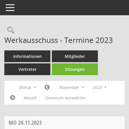
Toggle navigation
Rechercheauswahl
Werkausschuss - Termine 2023
Informationen
Mitglieder
Vertreter
Sitzungen
Monat
November
2023
Aktuell
Gremium auswählen
MO
20.11.2023