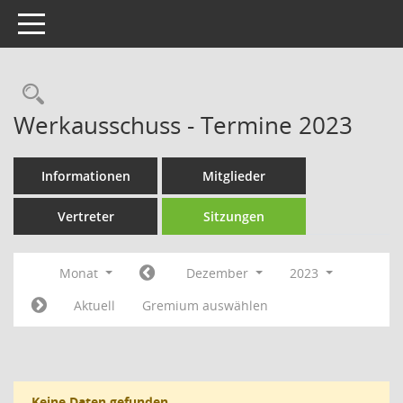
Toggle navigation
Rechercheauswahl
Werkausschuss - Termine 2023
Informationen
Mitglieder
Vertreter
Sitzungen
Monat
Dezember
2023
Aktuell
Gremium auswählen
Keine Daten gefunden.