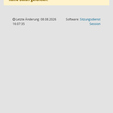
Letzte Änderung: 08.08.2026
Software:
Sitzungsdienst
(Wird in
16:07:35
Session