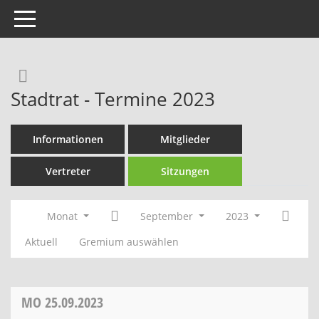
Toggle navigation
Rechercheauswahl
Stadtrat - Termine 2023
Informationen
Mitglieder
Vertreter
Sitzungen
Monat
September
2023
Aktuell
Gremium auswählen
MO
25.09.2023