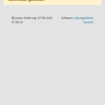
Letzte Änderung: 07.08.2026
Software:
Sitzungsdienst
(Wird in
07:06:25
Session