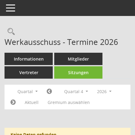
Toggle navigation
Rechercheauswahl
Werkausschuss - Termine 2026
Informationen
Mitglieder
Vertreter
Sitzungen
Quartal
Quartal 4
2026
Aktuell
Gremium auswählen
Keine Daten gefunden.