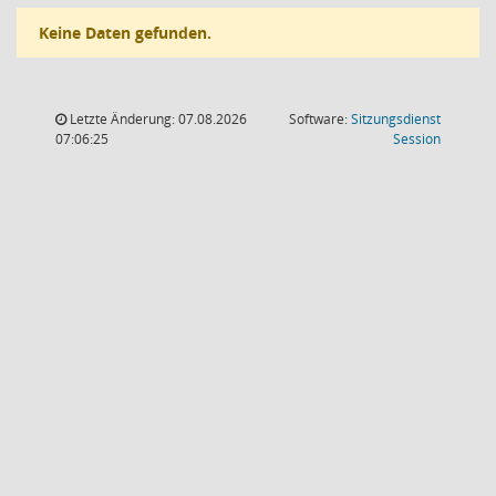
Keine Daten gefunden.
Letzte Änderung: 07.08.2026
Software:
Sitzungsdienst
(Wird in
07:06:25
Session