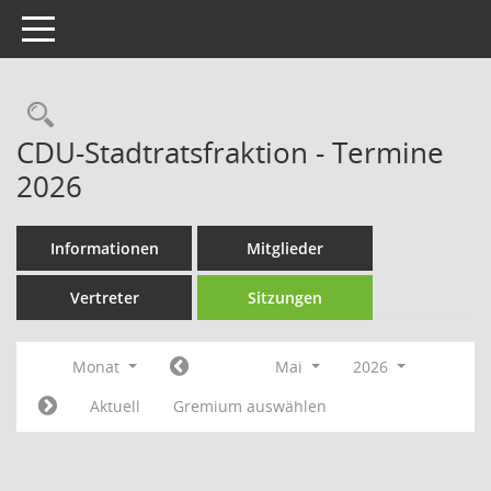
Toggle navigation
Rechercheauswahl
CDU-Stadtratsfraktion - Termine
2026
Informationen
Mitglieder
Vertreter
Sitzungen
Monat
Mai
2026
Aktuell
Gremium auswählen