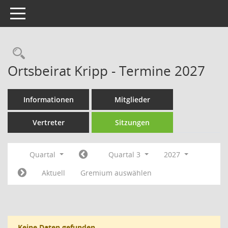
Toggle navigation
Rechercheauswahl
Ortsbeirat Kripp - Termine 2027
Informationen
Mitglieder
Vertreter
Sitzungen
Quartal
Quartal 3
2027
Aktuell
Gremium auswählen
Keine Daten gefunden.