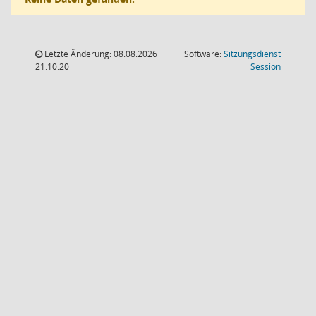
Letzte Änderung: 08.08.2026
Software:
Sitzungsdienst
(Wird in
21:10:20
Session