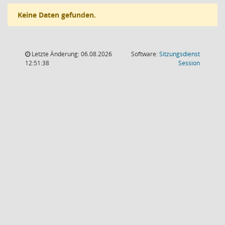
Keine Daten gefunden.
Letzte Änderung: 06.08.2026
Software:
Sitzungsdienst
(Wird in
12:51:38
Session