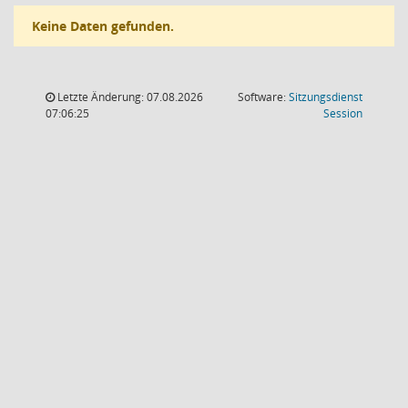
Keine Daten gefunden.
Letzte Änderung: 07.08.2026
Software:
Sitzungsdienst
(Wird in
07:06:25
Session