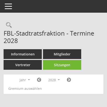
Toggle navigation
Rechercheauswahl
FBL-Stadtratsfraktion - Termine
2028
Informationen
Mitglieder
Vertreter
Sitzungen
Jahr
2028
Gremium auswählen