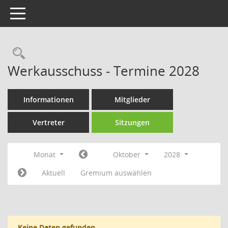
Toggle navigation
Rechercheauswahl
Werkausschuss - Termine 2028
Informationen
Mitglieder
Vertreter
Sitzungen
Monat
Oktober
2028
Aktuell
Gremium auswählen
Keine Daten gefunden.