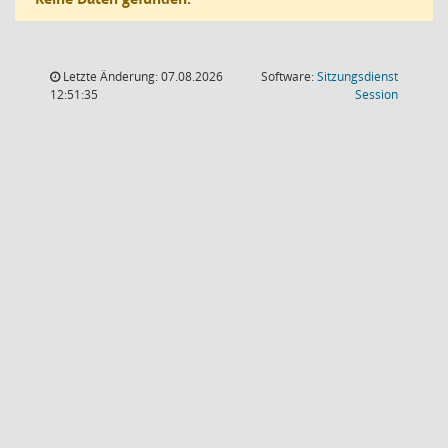
Letzte Änderung: 07.08.2026
Software:
Sitzungsdienst
(Wird in
12:51:35
Session