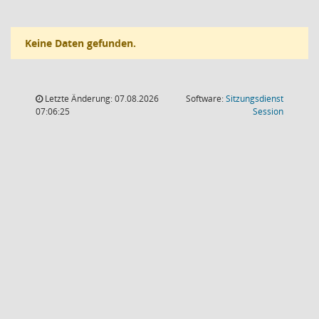
Keine Daten gefunden.
Letzte Änderung: 07.08.2026
Software:
Sitzungsdienst
(Wird in
07:06:25
Session