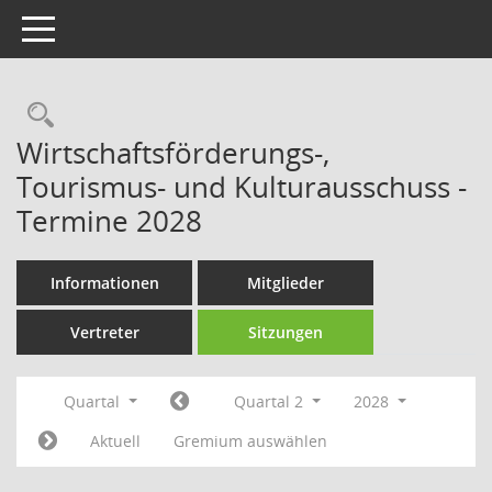
Toggle navigation
Rechercheauswahl
Wirtschaftsförderungs-,
Tourismus- und Kulturausschuss -
Termine 2028
Informationen
Mitglieder
Vertreter
Sitzungen
Quartal
Quartal 2
2028
Aktuell
Gremium auswählen