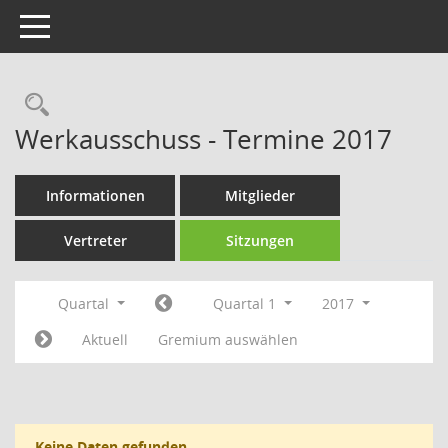
Toggle navigation
Rechercheauswahl
Werkausschuss - Termine 2017
Informationen
Mitglieder
Vertreter
Sitzungen
Quartal
Quartal 1
2017
Aktuell
Gremium auswählen
Keine Daten gefunden.