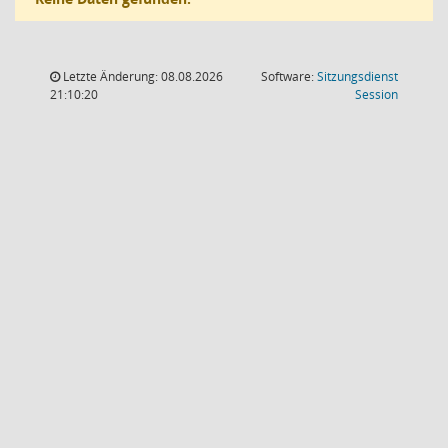
Letzte Änderung: 08.08.2026
Software:
Sitzungsdienst
(Wird in
21:10:20
Session