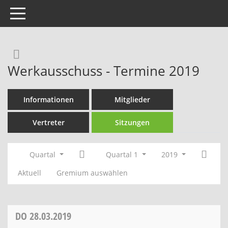
Toggle navigation
Rechercheauswahl
Werkausschuss - Termine 2019
Informationen
Mitglieder
Vertreter
Sitzungen
Quartal
Quartal 1
2019
Aktuell
Gremium auswählen
DO
28.03.2019