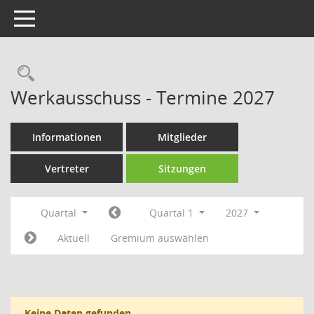
Toggle navigation
Rechercheauswahl
Werkausschuss - Termine 2027
Informationen
Mitglieder
Vertreter
Sitzungen
Quartal
Quartal 1
2027
Aktuell
Gremium auswählen
Keine Daten gefunden.