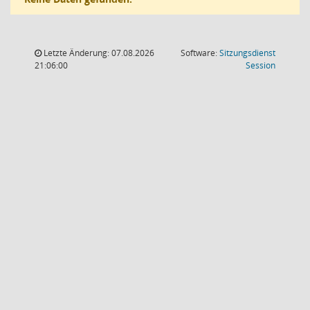
Letzte Änderung: 07.08.2026
Software:
Sitzungsdienst
(Wird in
21:06:00
Session