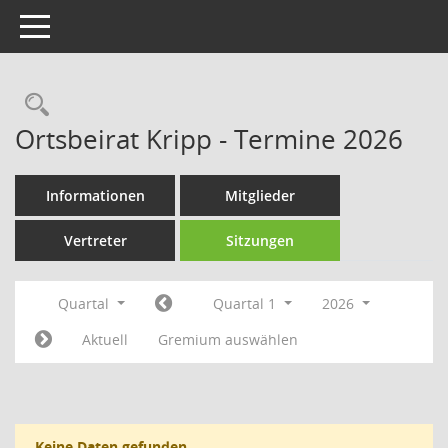
Toggle navigation
Rechercheauswahl
Ortsbeirat Kripp - Termine 2026
Informationen
Mitglieder
Vertreter
Sitzungen
Quartal
Quartal 1
2026
Aktuell
Gremium auswählen
Keine Daten gefunden.