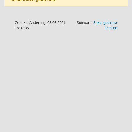
Letzte Änderung: 08.08.2026
Software:
Sitzungsdienst
(Wird in
16:07:35
Session