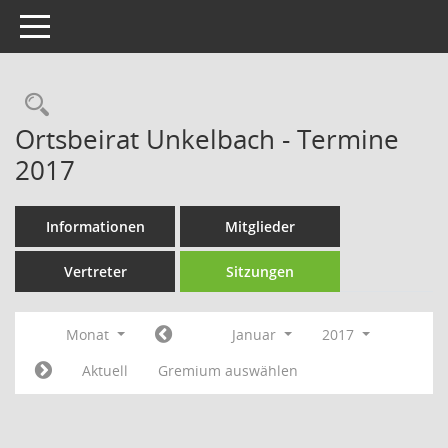
Toggle navigation
Rechercheauswahl
Ortsbeirat Unkelbach - Termine
2017
Informationen
Mitglieder
Vertreter
Sitzungen
Monat
Januar
2017
Aktuell
Gremium auswählen