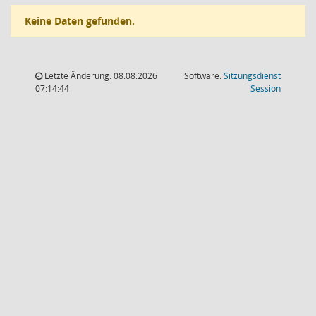
Keine Daten gefunden.
Letzte Änderung: 08.08.2026
Software:
Sitzungsdienst
(Wird in
07:14:44
Session