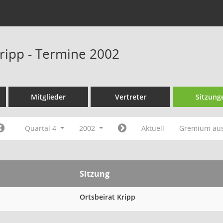
Kripp - Termine 2002
Mitglieder
Vertreter
Sitzung
Quartal 4
2002
Aktuell
Gremium au
Sitzung
Ortsbeirat Kripp