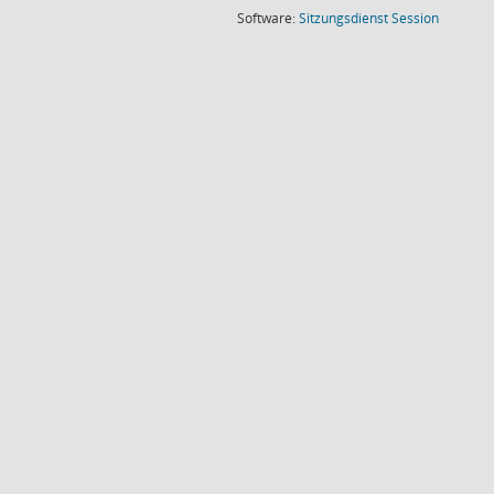
(Wird in
Software:
Sitzungsdienst
Session