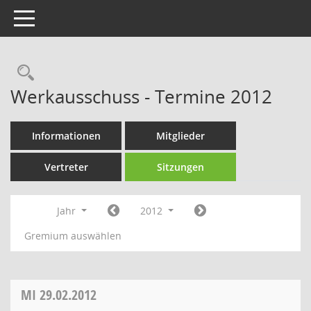
Toggle navigation
Rechercheauswahl
Werkausschuss - Termine 2012
Informationen
Mitglieder
Vertreter
Sitzungen
Jahr
2012
Gremium auswählen
MI
29.02.2012