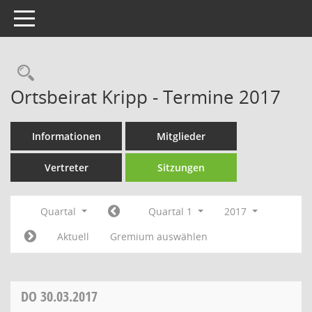
Toggle navigation
Rechercheauswahl
Ortsbeirat Kripp - Termine 2017
Informationen
Mitglieder
Vertreter
Sitzungen
Quartal
Quartal 1
2017
Aktuell
Gremium auswählen
DO
30.03.2017