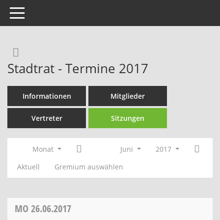
Toggle navigation
Rechercheauswahl
Stadtrat - Termine 2017
Informationen
Mitglieder
Vertreter
Sitzungen
Monat
Juni
2017
Aktuell
Gremium auswählen
MO
26.06.2017