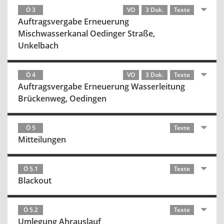
Ö 3
VO
3 Dok.
Texte
Auftragsvergabe Erneuerung
Mischwasserkanal Oedinger Straße,
Unkelbach
Ö 4
VO
3 Dok.
Texte
Auftragsvergabe Erneuerung Wasserleitung
Brückenweg, Oedingen
Ö 5
Texte
Mitteilungen
Ö 5.1
Texte
Blackout
Ö 5.2
Texte
Umlegung Ahrauslauf