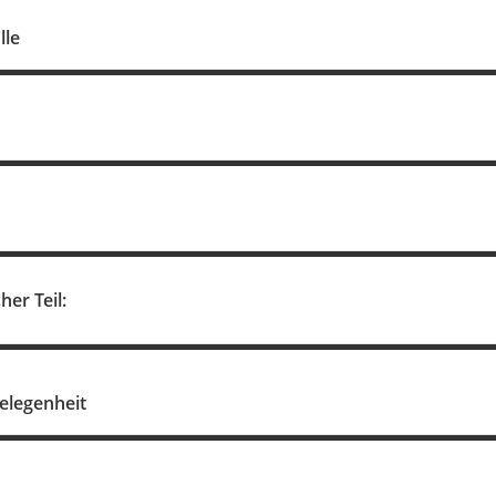
lle
her Teil:
elegenheit