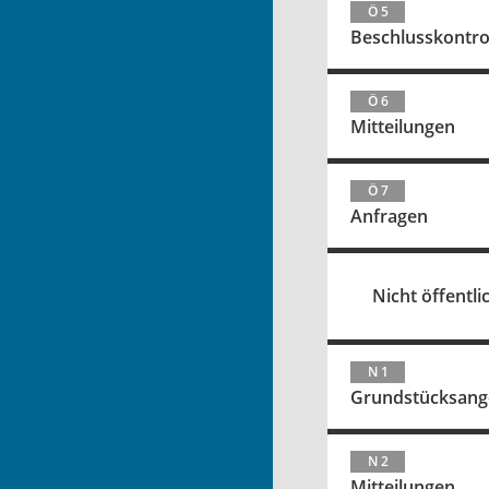
Ö 5
Beschlusskontro
Ö 6
Mitteilungen
Ö 7
Anfragen
Nicht öffentlic
N 1
Grundstücksang
N 2
Mitteilungen