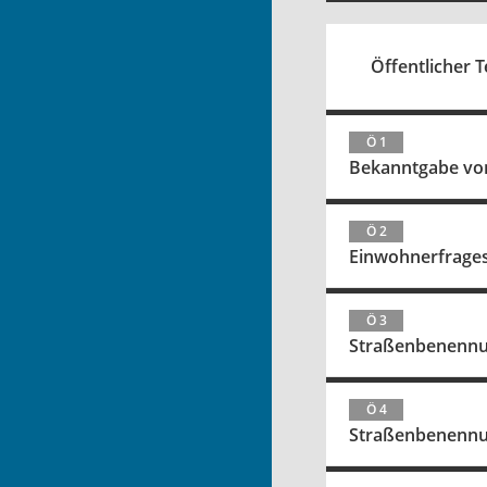
Öffentlicher Te
Ö 1
Bekanntgabe von
Ö 2
Einwohnerfrage
Ö 3
Straßenbenennun
Ö 4
Straßenbenennun