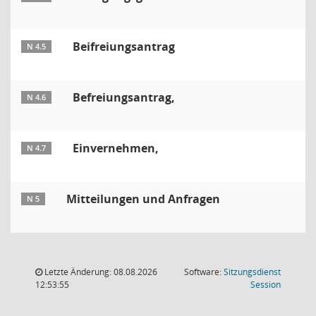
Beifreiungsantrag
N 4.5
Befreiungsantrag,
N 4.6
Einvernehmen,
N 4.7
Mitteilungen und Anfragen
N 5
Letzte Änderung: 08.08.2026
Software:
Sitzungsdienst
(Wird in
12:53:55
Session