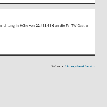
nrichtung in Höhe von
22.418,41 €
an die Fa.
TW Gastro-
(Wird in
Software:
Sitzungsdienst
Session