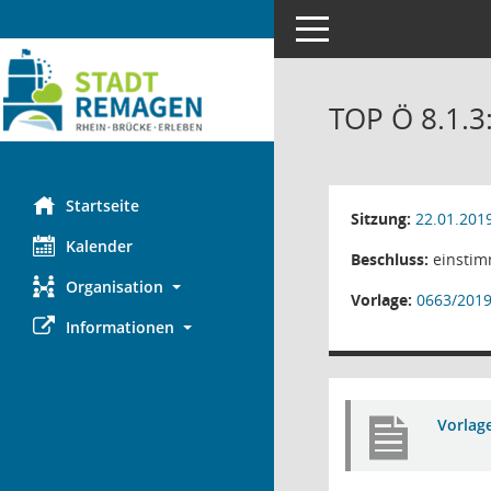
Toggle navigation
TOP Ö 8.1.3
Startseite
Sitzung:
22.01.201
Kalender
Beschluss:
einstim
Organisation
Vorlage:
0663/201
Informationen
Vorlag