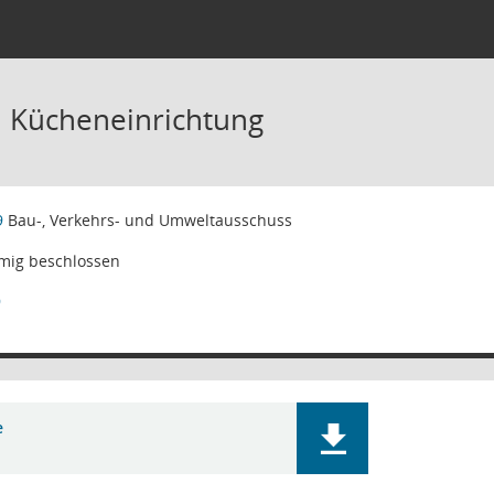
: Kücheneinrichtung
9
Bau-, Verkehrs- und Umweltausschuss
mig beschlossen
9
e