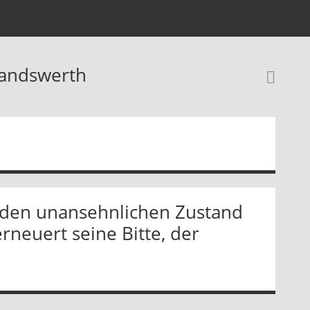
landswerth
Rec
f den unansehnlichen Zustand
neuert seine Bitte, der