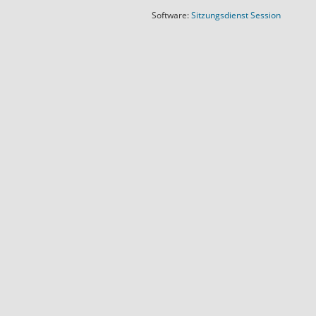
(Wird in
Software:
Sitzungsdienst
Session