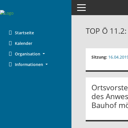
Toggle navigation
TOP Ö 11.2:
Startseite
Kalender
Organisation
Sitzung:
16.04.201
Informationen
Ortsvorst
des Anwese
Bauhof mög