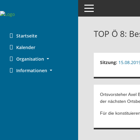
Toggle navigation
TOP Ö 8: Bes
Startseite
Kalender
Organisation
Sitzung:
15.08.201
Informationen
Ortsvorsteher Axel B
der nächsten Ortsbe
Für die konstituiere