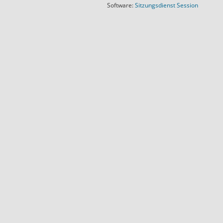
(Wird in
Software:
Sitzungsdienst
Session