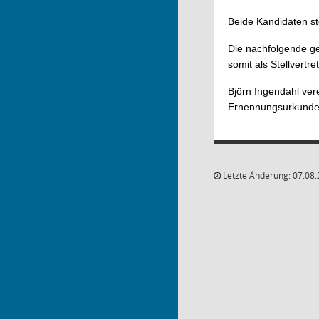
Beide Kandidaten ste
Die nachfolgende ge
somit als Stellvertr
Björn Ingendahl vere
Ernennungsurkunde u
Letzte Änderung: 07.08.