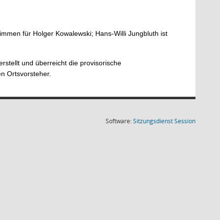
mmen für Holger Kowalewski; Hans-Willi Jungbluth ist
rstellt und überreicht die provisorische
n Ortsvorsteher.
(Wird in
Software:
Sitzungsdienst
Session