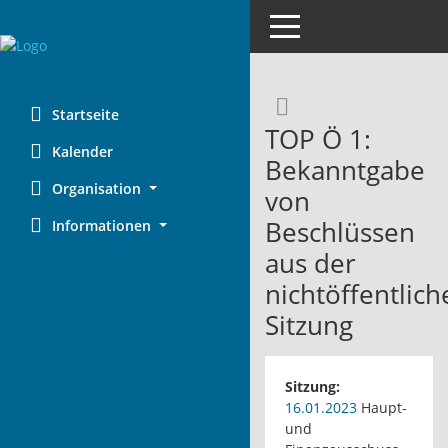
Toggle navigation
Rechercheaus
Startseite
TOP Ö 1:
Kalender
Bekanntgabe
Organisation
von
Beschlüssen
Informationen
aus der
nichtöffentlich
Sitzung
Sitzung:
16.01.2023
Haupt-
und