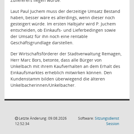
Zulieferers liegen würde.
Laut Paul Juchem muss der derzeitige Umsatz Bestand
haben, besser wäre es allerdings, wenn dieser noch
gesteigert würde. Im ersten Halbjahr wird P. Juchem
entscheiden, ob Einkaufs- und Lieferbedingen sowie
der Umsatz für ihn noch eine rentable
Geschäftsgrundlage darstellen.
Der Wirtschaftsförderer der Stadtverwaltung Remagen,
Herr Marc Bors, betonte, dass alle Bürger von
Unkelbach mit ihrem Kaufverhalten an dem Erhalt des
Einkaufsmarktes erheblich mitwirken können. Den
Kundenstamm bilden überwiegend die älteren
Unkelbacherinnen/Unkelbacher.
Letzte Änderung: 09.08.2026
Software:
Sitzungsdienst
(Wird in
12:52:34
Session