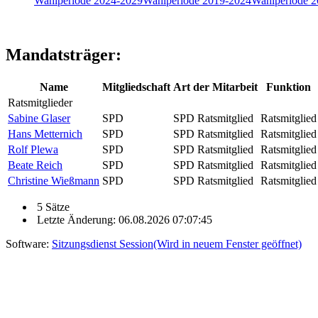
Wahlperiode 2024-2029
Wahlperiode 2019-2024
Wahlperiode 
Mandatsträger:
Name
Mitgliedschaft
Art der Mitarbeit
Funktion
Ratsmitglieder
Sabine Glaser
SPD
SPD Ratsmitglied
Ratsmitglied
Hans Metternich
SPD
SPD Ratsmitglied
Ratsmitglied
Rolf Plewa
SPD
SPD Ratsmitglied
Ratsmitglied
Beate Reich
SPD
SPD Ratsmitglied
Ratsmitglied
Christine Wießmann
SPD
SPD Ratsmitglied
Ratsmitglied
5 Sätze
Letzte Änderung: 06.08.2026 07:07:45
Software:
Sitzungsdienst
Session
(Wird in neuem Fenster geöffnet)