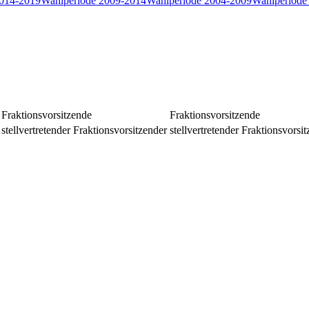
2014-2019
Wahlperiode 2009-2014
Wahlperiode 2004-2009
Wahlperiode
Fraktionsvorsitzende
Fraktionsvorsitzende
stellvertretender Fraktionsvorsitzender
stellvertretender Fraktionsvorsi