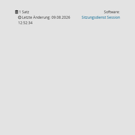
1 Satz
Software:
(Wird in
Letzte Änderung: 09.08.2026
Sitzungsdienst
Session
12:52:34