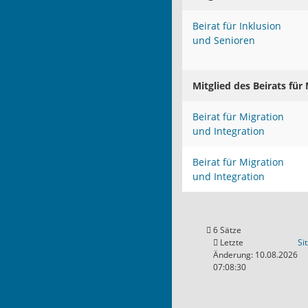
Beirat für Inklusion
und Senioren
Mitglied des Beirats für
Beirat für Migration
und Integration
Beirat für Migration
und Integration
6 Sätze
Letzte
Si
Änderung: 10.08.2026
07:08:30