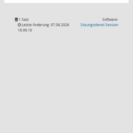
1 Satz
Software:
(Wird in
Letzte Änderung: 07.08.2026
Sitzungsdienst
Session
16:06:10