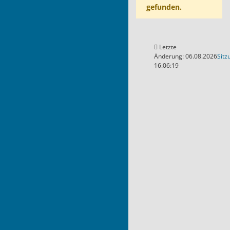
gefunden.
Letzte
Änderung: 06.08.2026
Sitz
16:06:19